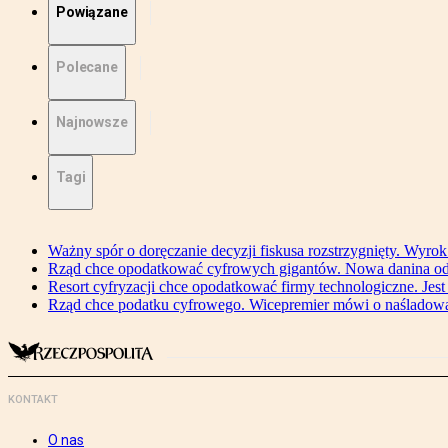
Powiązane
Polecane
Najnowsze
Tagi
Ważny spór o doręczanie decyzji fiskusa rozstrzygnięty. Wyr
Rząd chce opodatkować cyfrowych gigantów. Nowa danina od
Resort cyfryzacji chce opodatkować firmy technologiczne. Jest
Rząd chce podatku cyfrowego. Wicepremier mówi o naśladow
KONTAKT
O nas