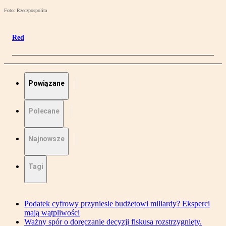
Foto: Rzeczpospolita
Red
Powiązane
Polecane
Najnowsze
Tagi
Podatek cyfrowy przyniesie budżetowi miliardy? Eksperci
mają wątpliwości
Ważny spór o doręczanie decyzji fiskusa rozstrzygnięty.