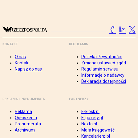
KONTAKT
REGULAMIN
O nas
Polityka Prywatności
Kontakt
Zmiana ustawień zgód
Napisz do nas
Regulamin serwisu
Informacje o nadawcy
Deklaracja dostępności
REKLAMA I PRENUMERATA
PARTNERZY
Reklama
E-kiosk.pl
Ogłoszenia
E-gazety.pl
Prenumerata
Nexto.pl
Archiwum
Mała księgowość
Kancelarierp.pl