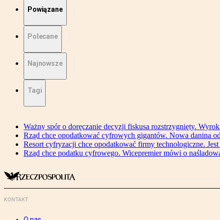
Powiązane
Polecane
Najnowsze
Tagi
Ważny spór o doręczanie decyzji fiskusa rozstrzygnięty. Wyr
Rząd chce opodatkować cyfrowych gigantów. Nowa danina od
Resort cyfryzacji chce opodatkować firmy technologiczne. Jest
Rząd chce podatku cyfrowego. Wicepremier mówi o naśladow
KONTAKT
O nas