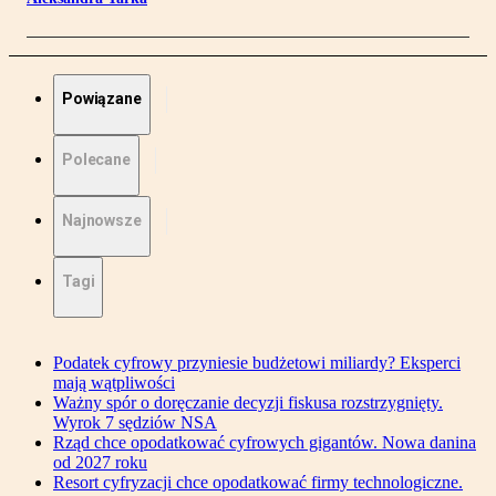
Powiązane
Polecane
Najnowsze
Tagi
Podatek cyfrowy przyniesie budżetowi miliardy? Eksperci
mają wątpliwości
Ważny spór o doręczanie decyzji fiskusa rozstrzygnięty.
Wyrok 7 sędziów NSA
Rząd chce opodatkować cyfrowych gigantów. Nowa danina
od 2027 roku
Resort cyfryzacji chce opodatkować firmy technologiczne.