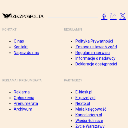
KONTAKT
REGULAMIN
O nas
Polityka Prywatności
Kontakt
Zmiana ustawień zgód
Napisz do nas
Regulamin serwisu
Informacje o nadawcy
Deklaracja dostępności
REKLAMA I PRENUMERATA
PARTNERZY
Reklama
E-kiosk.pl
Ogłoszenia
E-gazety.pl
Prenumerata
Nexto.pl
Archiwum
Mała księgowość
Kancelarierp.pl
Wieści Rolnicze
Życie Warszawy