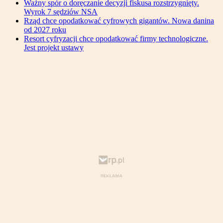
Ważny spór o doręczanie decyzji fiskusa rozstrzygnięty.
Wyrok 7 sędziów NSA
Rząd chce opodatkować cyfrowych gigantów. Nowa danina
od 2027 roku
Resort cyfryzacji chce opodatkować firmy technologiczne.
Jest projekt ustawy