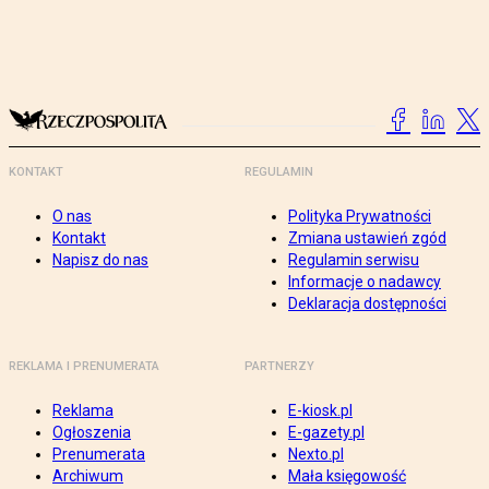
KONTAKT
REGULAMIN
O nas
Polityka Prywatności
Kontakt
Zmiana ustawień zgód
Napisz do nas
Regulamin serwisu
Informacje o nadawcy
Deklaracja dostępności
REKLAMA I PRENUMERATA
PARTNERZY
Reklama
E-kiosk.pl
Ogłoszenia
E-gazety.pl
Prenumerata
Nexto.pl
Archiwum
Mała księgowość