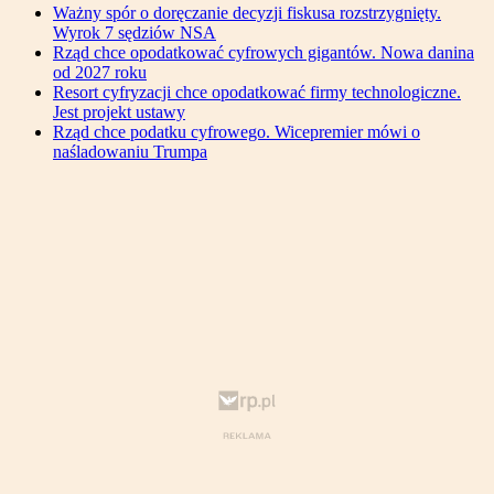
Ważny spór o doręczanie decyzji fiskusa rozstrzygnięty.
Wyrok 7 sędziów NSA
Rząd chce opodatkować cyfrowych gigantów. Nowa danina
od 2027 roku
Resort cyfryzacji chce opodatkować firmy technologiczne.
Jest projekt ustawy
Rząd chce podatku cyfrowego. Wicepremier mówi o
naśladowaniu Trumpa