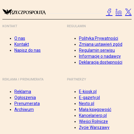
KONTAKT
REGULAMIN
O nas
Polityka Prywatności
Kontakt
Zmiana ustawień zgód
Napisz do nas
Regulamin serwisu
Informacje o nadawcy
Deklaracja dostępności
REKLAMA I PRENUMERATA
PARTNERZY
Reklama
E-kiosk.pl
Ogłoszenia
E-gazety.pl
Prenumerata
Nexto.pl
Archiwum
Mała księgowość
Kancelarierp.pl
Wieści Rolnicze
Życie Warszawy