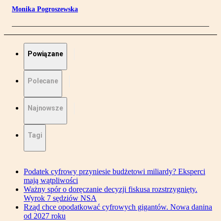
Monika Pogroszewska
Powiązane
Polecane
Najnowsze
Tagi
Podatek cyfrowy przyniesie budżetowi miliardy? Eksperci
mają wątpliwości
Ważny spór o doręczanie decyzji fiskusa rozstrzygnięty.
Wyrok 7 sędziów NSA
Rząd chce opodatkować cyfrowych gigantów. Nowa danina
od 2027 roku