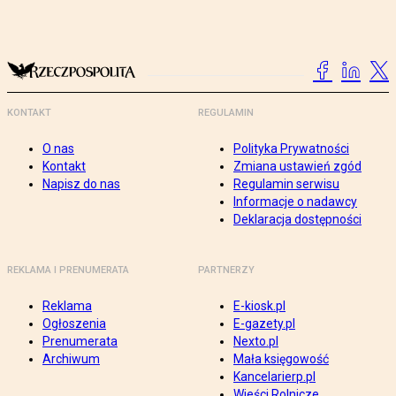
KONTAKT
REGULAMIN
O nas
Polityka Prywatności
Kontakt
Zmiana ustawień zgód
Napisz do nas
Regulamin serwisu
Informacje o nadawcy
Deklaracja dostępności
REKLAMA I PRENUMERATA
PARTNERZY
Reklama
E-kiosk.pl
Ogłoszenia
E-gazety.pl
Prenumerata
Nexto.pl
Archiwum
Mała księgowość
Kancelarierp.pl
Wieści Rolnicze