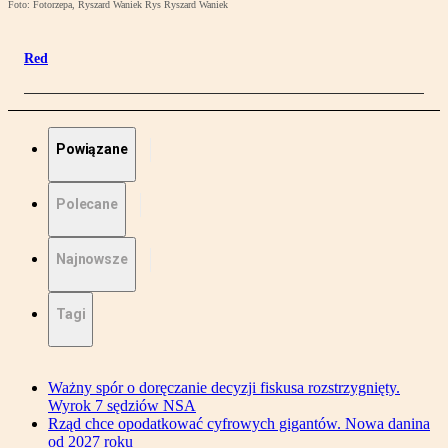
Foto: Fotorzepa, Ryszard Waniek Rys Ryszard Waniek
Red
Powiązane
Polecane
Najnowsze
Tagi
Ważny spór o doręczanie decyzji fiskusa rozstrzygnięty.
Wyrok 7 sędziów NSA
Rząd chce opodatkować cyfrowych gigantów. Nowa danina
od 2027 roku