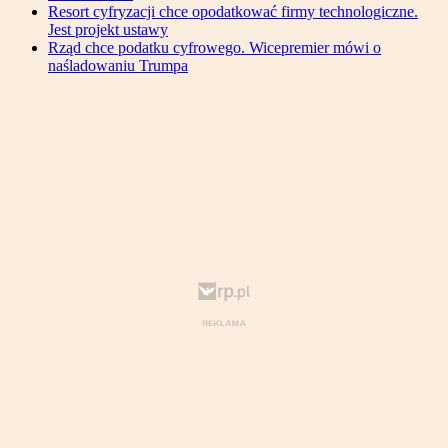
Resort cyfryzacji chce opodatkować firmy technologiczne.
Jest projekt ustawy
Rząd chce podatku cyfrowego. Wicepremier mówi o
naśladowaniu Trumpa