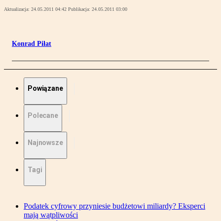
Aktualizacja:
24.05.2011 04:42
Publikacja:
24.05.2011 03:00
Konrad Piłat
Powiązane
Polecane
Najnowsze
Tagi
Podatek cyfrowy przyniesie budżetowi miliardy? Eksperci
mają wątpliwości