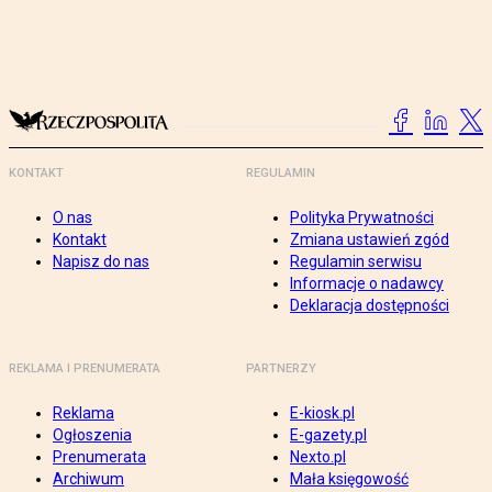
KONTAKT
REGULAMIN
O nas
Polityka Prywatności
Kontakt
Zmiana ustawień zgód
Napisz do nas
Regulamin serwisu
Informacje o nadawcy
Deklaracja dostępności
REKLAMA I PRENUMERATA
PARTNERZY
Reklama
E-kiosk.pl
Ogłoszenia
E-gazety.pl
Prenumerata
Nexto.pl
Archiwum
Mała księgowość