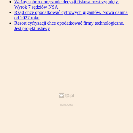
Ważny spór o doręczanie decyzji fiskusa rozstrzygnięty.
Wyrok 7 sędziów NSA
Rząd chce opodatkować cyfrowych gigantów. Nowa danina
od 2027 roku
Resort cyfryzacji chce opodatkować firmy technologiczne.
Jest projekt ustawy