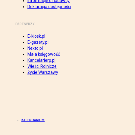
Informacje o nadawcy
Deklaracja dostępności
PARTNERZY
E-kiosk.pl
E-gazety.pl
Nexto.pl
Mała księgowość
Kancelarierp.pl
Wieści Rolnicze
Życie Warszawy
KALENDARIUM