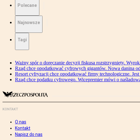
Polecane
Najnowsze
Tagi
Ważny spór o doręczanie decyzji fiskusa rozstrzygnięty. Wyr
Rząd chce opodatkować cyfrowych gigantów. Nowa danina od
Resort cyfryzacji chce opodatkować firmy technologiczne. Jest
Rząd chce podatku cyfrowego. Wicepremier mówi o naśladow
KONTAKT
O nas
Kontakt
Napisz do nas