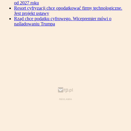
od 2027 roku
Resort cyfryzacji chce opodatkować firmy technologiczne.
Jest projekt ustawy
Rząd chce podatku cyfrowego. Wicepremier mówi o
naśladowaniu Trumpa