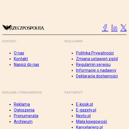
KONTAKT
REGULAMIN
O nas
Polityka Prywatności
Kontakt
Zmiana ustawień zgód
Napisz do nas
Regulamin serwisu
Informacje o nadawcy
Deklaracja dostępności
REKLAMA I PRENUMERATA
PARTNERZY
Reklama
E-kiosk.pl
Ogłoszenia
E-gazety.pl
Prenumerata
Nexto.pl
Archiwum
Mała księgowość
Kancelarierp.pl