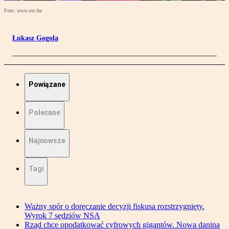
Foto: www.sxc.hu
Łukasz Gogola
Powiązane
Polecane
Najnowsze
Tagi
Ważny spór o doręczanie decyzji fiskusa rozstrzygnięty.
Wyrok 7 sędziów NSA
Rząd chce opodatkować cyfrowych gigantów. Nowa danina