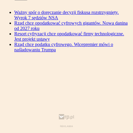
Ważny spór o doręczanie decyzji fiskusa rozstrzygnięty.
Wyrok 7 sędziów NSA
Rząd chce opodatkować cyfrowych gigantów. Nowa danina
od 2027 roku
Resort cyfryzacji chce opodatkować firmy technologiczne.
Jest projekt ustawy
Rząd chce podatku cyfrowego. Wicepremier mówi o
naśladowaniu Trumpa