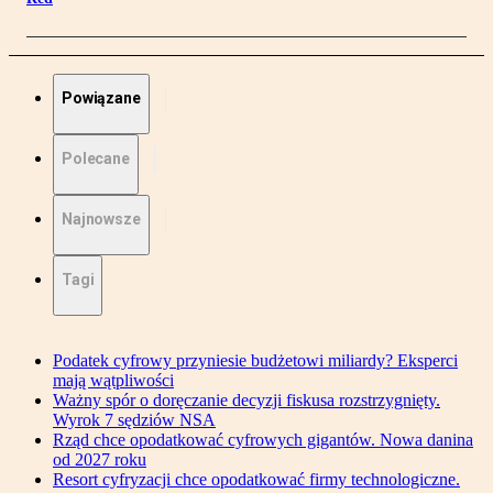
Powiązane
Polecane
Najnowsze
Tagi
Podatek cyfrowy przyniesie budżetowi miliardy? Eksperci
mają wątpliwości
Ważny spór o doręczanie decyzji fiskusa rozstrzygnięty.
Wyrok 7 sędziów NSA
Rząd chce opodatkować cyfrowych gigantów. Nowa danina
od 2027 roku
Resort cyfryzacji chce opodatkować firmy technologiczne.