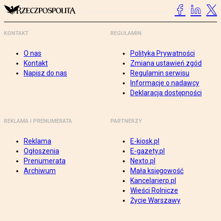
KONTAKT
REGULAMIN
O nas
Polityka Prywatności
Kontakt
Zmiana ustawień zgód
Napisz do nas
Regulamin serwisu
Informacje o nadawcy
Deklaracja dostępności
REKLAMA I PRENUMERATA
PARTNERZY
Reklama
E-kiosk.pl
Ogłoszenia
E-gazety.pl
Prenumerata
Nexto.pl
Archiwum
Mała księgowość
Kancelarierp.pl
Wieści Rolnicze
Życie Warszawy