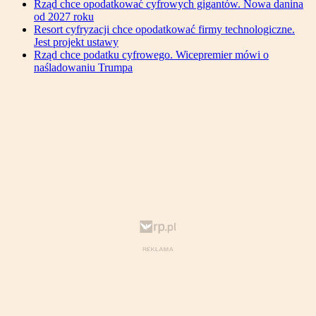
Rząd chce opodatkować cyfrowych gigantów. Nowa danina
od 2027 roku
Resort cyfryzacji chce opodatkować firmy technologiczne.
Jest projekt ustawy
Rząd chce podatku cyfrowego. Wicepremier mówi o
naśladowaniu Trumpa