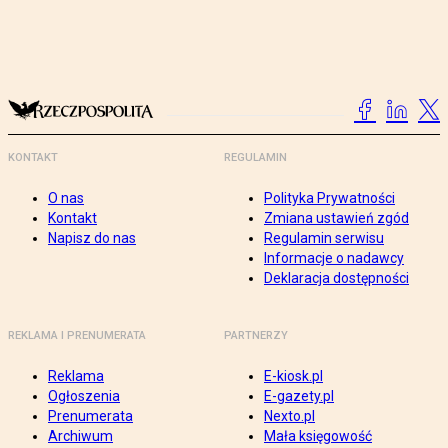
KONTAKT
REGULAMIN
O nas
Polityka Prywatności
Kontakt
Zmiana ustawień zgód
Napisz do nas
Regulamin serwisu
Informacje o nadawcy
Deklaracja dostępności
REKLAMA I PRENUMERATA
PARTNERZY
Reklama
E-kiosk.pl
Ogłoszenia
E-gazety.pl
Prenumerata
Nexto.pl
Archiwum
Mała księgowość