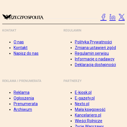
KONTAKT
REGULAMIN
O nas
Polityka Prywatności
Kontakt
Zmiana ustawień zgód
Napisz do nas
Regulamin serwisu
Informacje o nadawcy
Deklaracja dostępności
REKLAMA I PRENUMERATA
PARTNERZY
Reklama
E-kiosk.pl
Ogłoszenia
E-gazety.pl
Prenumerata
Nexto.pl
Archiwum
Mała księgowość
Kancelarierp.pl
Wieści Rolnicze
Życie Warszawy