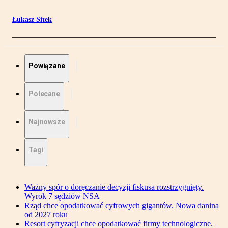
Łukasz Sitek
Powiązane
Polecane
Najnowsze
Tagi
Ważny spór o doręczanie decyzji fiskusa rozstrzygnięty.
Wyrok 7 sędziów NSA
Rząd chce opodatkować cyfrowych gigantów. Nowa danina
od 2027 roku
Resort cyfryzacji chce opodatkować firmy technologiczne.