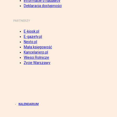
Informacje o nadawcy
Deklaracja dostępności
PARTNERZY
E-kiosk.pl
E-gazety.pl
Nexto.pl
Mała księgowość
Kancelarierp.pl
Wieści Rolnicze
Życie Warszawy
KALENDARIUM