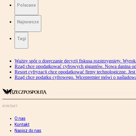
Polecane
Najnowsze
Tagi
Ważny spór o doręczanie decyzji fiskusa rozstrzygnięty. Wyr
Rząd chce opodatkować cyfrowych gigantów. Nowa danina od
Resort cyfryzacji chce opodatkować firmy technologiczne. Jest
Rząd chce podatku cyfrowego. Wicepremier mówi o naśladow
KONTAKT
O nas
Kontakt
Napisz do nas