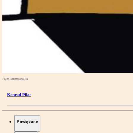
Foto: Rzeczpospolita
Konrad Piłat
Powiązane