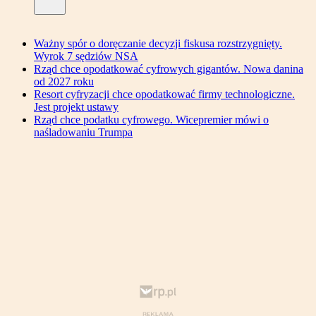
Ważny spór o doręczanie decyzji fiskusa rozstrzygnięty.
Wyrok 7 sędziów NSA
Rząd chce opodatkować cyfrowych gigantów. Nowa danina
od 2027 roku
Resort cyfryzacji chce opodatkować firmy technologiczne.
Jest projekt ustawy
Rząd chce podatku cyfrowego. Wicepremier mówi o
naśladowaniu Trumpa