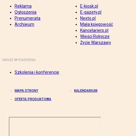
Reklama
E-kiosk.pl
Ogłoszenia
E-gazety.pl
Prenumerata
Nexto.pl
Archiwum
Mała księgowość
Kancelarierp.pl
Wieści Rolnicze
Życie Warszawy
NASZE WYDARZENIA
Szkolenia i konferencje
MAPA STRONY
KALENDARIUM
OFERTA PRODUKTOWA