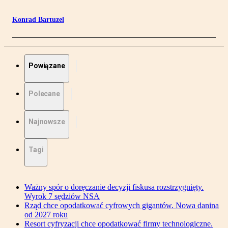
Konrad Bartuzel
Powiązane
Polecane
Najnowsze
Tagi
Ważny spór o doręczanie decyzji fiskusa rozstrzygnięty.
Wyrok 7 sędziów NSA
Rząd chce opodatkować cyfrowych gigantów. Nowa danina
od 2027 roku
Resort cyfryzacji chce opodatkować firmy technologiczne.