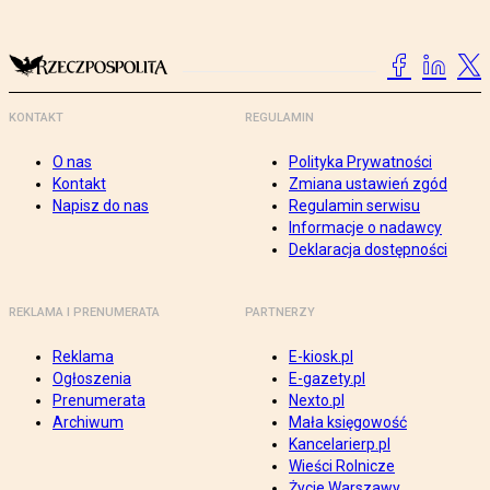
KONTAKT
REGULAMIN
O nas
Polityka Prywatności
Kontakt
Zmiana ustawień zgód
Napisz do nas
Regulamin serwisu
Informacje o nadawcy
Deklaracja dostępności
REKLAMA I PRENUMERATA
PARTNERZY
Reklama
E-kiosk.pl
Ogłoszenia
E-gazety.pl
Prenumerata
Nexto.pl
Archiwum
Mała księgowość
Kancelarierp.pl
Wieści Rolnicze
Życie Warszawy