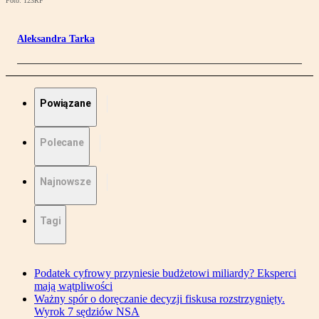
Foto: 123RF
Aleksandra Tarka
Powiązane
Polecane
Najnowsze
Tagi
Podatek cyfrowy przyniesie budżetowi miliardy? Eksperci
mają wątpliwości
Ważny spór o doręczanie decyzji fiskusa rozstrzygnięty.
Wyrok 7 sędziów NSA