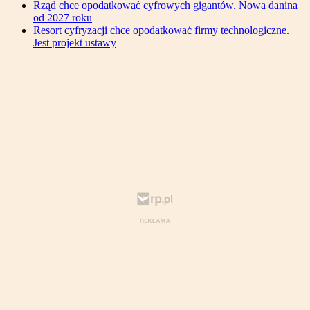
Rząd chce opodatkować cyfrowych gigantów. Nowa danina
od 2027 roku
Resort cyfryzacji chce opodatkować firmy technologiczne.
Jest projekt ustawy