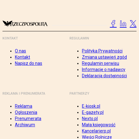
KONTAKT
REGULAMIN
O nas
Polityka Prywatności
Kontakt
Zmiana ustawień zgód
Napisz do nas
Regulamin serwisu
Informacje o nadawcy
Deklaracja dostępności
REKLAMA I PRENUMERATA
PARTNERZY
Reklama
E-kiosk.pl
Ogłoszenia
E-gazety.pl
Prenumerata
Nexto.pl
Archiwum
Mała księgowość
Kancelarierp.pl
Wieści Rolnicze