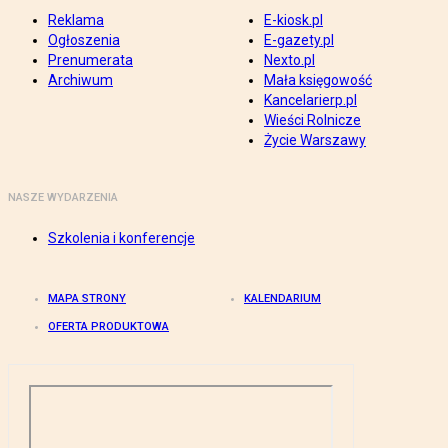
Reklama
E-kiosk.pl
Ogłoszenia
E-gazety.pl
Prenumerata
Nexto.pl
Archiwum
Mała księgowość
Kancelarierp.pl
Wieści Rolnicze
Życie Warszawy
NASZE WYDARZENIA
Szkolenia i konferencje
MAPA STRONY
KALENDARIUM
OFERTA PRODUKTOWA