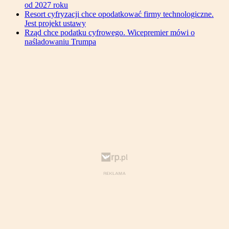
od 2027 roku
Resort cyfryzacji chce opodatkować firmy technologiczne.
Jest projekt ustawy
Rząd chce podatku cyfrowego. Wicepremier mówi o
naśladowaniu Trumpa