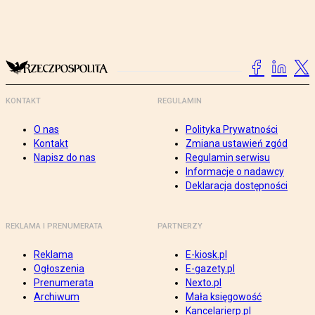
KONTAKT
REGULAMIN
O nas
Polityka Prywatności
Kontakt
Zmiana ustawień zgód
Napisz do nas
Regulamin serwisu
Informacje o nadawcy
Deklaracja dostępności
REKLAMA I PRENUMERATA
PARTNERZY
Reklama
E-kiosk.pl
Ogłoszenia
E-gazety.pl
Prenumerata
Nexto.pl
Archiwum
Mała księgowość
Kancelarierp.pl