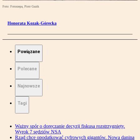
Foto: Fotorzepa, Piotr Guzik
Honorata Kozak-Górecka
Powiązane
Polecane
Najnowsze
Tagi
Ważny spór o doręczanie decyzji fiskusa rozstrzygnięty.
Wyrok 7 sędziów NSA
Rząd chce opodatkować cyfrowych gigantów. Nowa danina