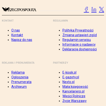
KONTAKT
REGULAMIN
O nas
Polityka Prywatności
Kontakt
Zmiana ustawień zgód
Napisz do nas
Regulamin serwisu
Informacje o nadawcy
Deklaracja dostępności
REKLAMA I PRENUMERATA
PARTNERZY
Reklama
E-kiosk.pl
Ogłoszenia
E-gazety.pl
Prenumerata
Nexto.pl
Archiwum
Mała księgowość
Kancelarierp.pl
Wieści Rolnicze
Życie Warszawy