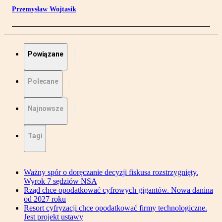
Przemysław Wojtasik
Powiązane
Polecane
Najnowsze
Tagi
Ważny spór o doręczanie decyzji fiskusa rozstrzygnięty.
Wyrok 7 sędziów NSA
Rząd chce opodatkować cyfrowych gigantów. Nowa danina
od 2027 roku
Resort cyfryzacji chce opodatkować firmy technologiczne.
Jest projekt ustawy