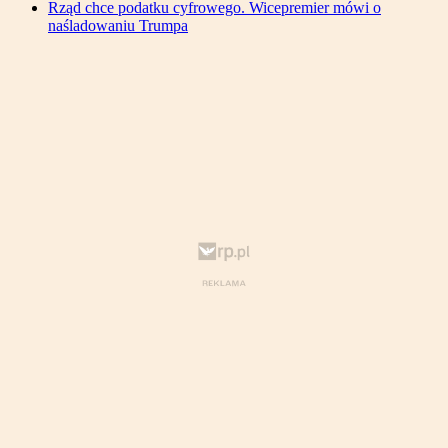
Rząd chce podatku cyfrowego. Wicepremier mówi o
naśladowaniu Trumpa