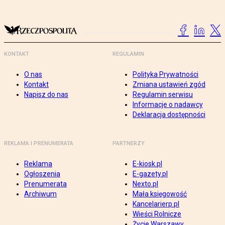
KONTAKT
REGULAMIN
O nas
Polityka Prywatności
Kontakt
Zmiana ustawień zgód
Napisz do nas
Regulamin serwisu
Informacje o nadawcy
Deklaracja dostępności
REKLAMA I PRENUMERATA
PARTNERZY
Reklama
E-kiosk.pl
Ogłoszenia
E-gazety.pl
Prenumerata
Nexto.pl
Archiwum
Mała księgowość
Kancelarierp.pl
Wieści Rolnicze
Życie Warszawy