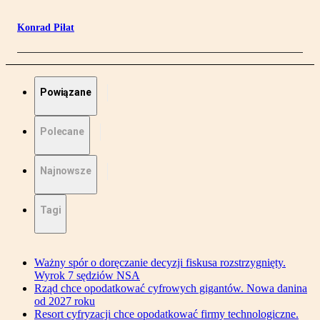
Konrad Piłat
Powiązane
Polecane
Najnowsze
Tagi
Ważny spór o doręczanie decyzji fiskusa rozstrzygnięty.
Wyrok 7 sędziów NSA
Rząd chce opodatkować cyfrowych gigantów. Nowa danina
od 2027 roku
Resort cyfryzacji chce opodatkować firmy technologiczne.