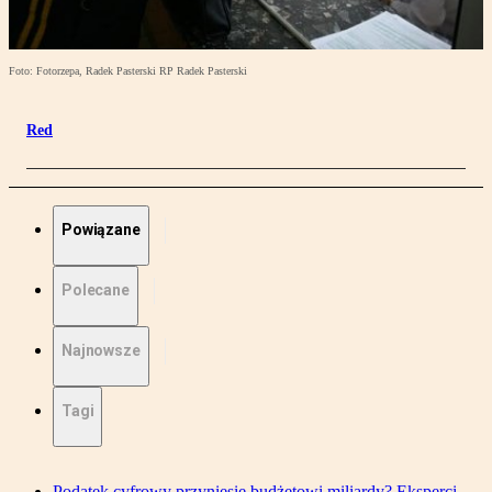
Foto: Fotorzepa, Radek Pasterski RP Radek Pasterski
Red
Powiązane
Polecane
Najnowsze
Tagi
Podatek cyfrowy przyniesie budżetowi miliardy? Eksperci