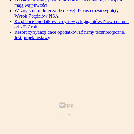
mają wątpliwości
Ważny spór o doręczanie decyzji fiskusa rozstrzygnięty.
Wyrok 7 sędziów NSA
Rząd chce opodatkować cyfrowych gigantów. Nowa danina
od 2027 roku
Resort cyfryzacji chce opodatkować firmy technologiczne.
Jest projekt ustawy