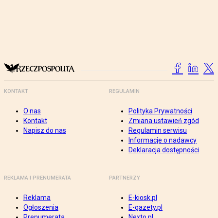
KONTAKT
REGULAMIN
O nas
Polityka Prywatności
Kontakt
Zmiana ustawień zgód
Napisz do nas
Regulamin serwisu
Informacje o nadawcy
Deklaracja dostępności
REKLAMA I PRENUMERATA
PARTNERZY
Reklama
E-kiosk.pl
Ogłoszenia
E-gazety.pl
Prenumerata
Nexto.pl