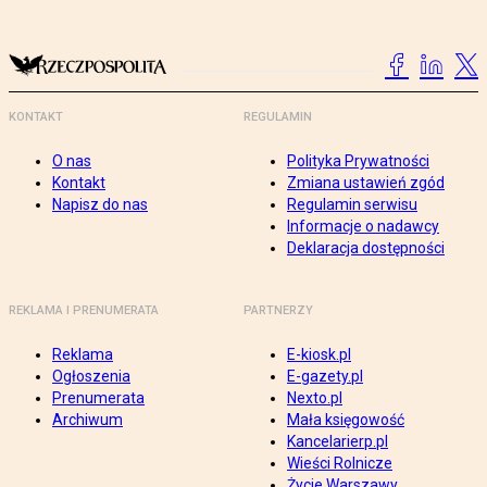
KONTAKT
REGULAMIN
O nas
Polityka Prywatności
Kontakt
Zmiana ustawień zgód
Napisz do nas
Regulamin serwisu
Informacje o nadawcy
Deklaracja dostępności
REKLAMA I PRENUMERATA
PARTNERZY
Reklama
E-kiosk.pl
Ogłoszenia
E-gazety.pl
Prenumerata
Nexto.pl
Archiwum
Mała księgowość
Kancelarierp.pl
Wieści Rolnicze
Życie Warszawy