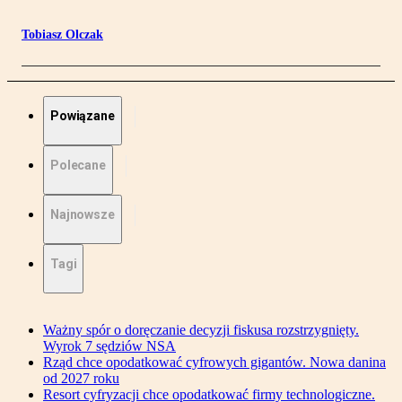
Tobiasz Olczak
Powiązane
Polecane
Najnowsze
Tagi
Ważny spór o doręczanie decyzji fiskusa rozstrzygnięty.
Wyrok 7 sędziów NSA
Rząd chce opodatkować cyfrowych gigantów. Nowa danina
od 2027 roku
Resort cyfryzacji chce opodatkować firmy technologiczne.