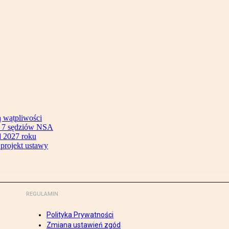
ą wątpliwości
ok 7 sędziów NSA
 2027 roku
 projekt ustawy
REGULAMIN
Polityka Prywatności
Zmiana ustawień zgód