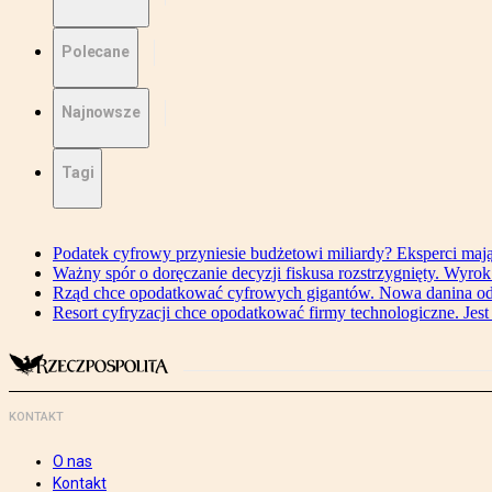
Polecane
Najnowsze
Tagi
Podatek cyfrowy przyniesie budżetowi miliardy? Eksperci maj
Ważny spór o doręczanie decyzji fiskusa rozstrzygnięty. Wyr
Rząd chce opodatkować cyfrowych gigantów. Nowa danina od
Resort cyfryzacji chce opodatkować firmy technologiczne. Jest
KONTAKT
O nas
Kontakt