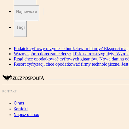
Najnowsze
Tagi
Podatek cyfrowy przyniesie budżetowi miliardy? Eksperci maj
Ważny spór o doręczanie decyzji fiskusa rozstrzygnięty. Wyr
Rząd chce opodatkować cyfrowych gigantów. Nowa danina od
Resort cyfryzacji chce opodatkować firmy technologiczne. Jest
KONTAKT
O nas
Kontakt
Napisz do nas