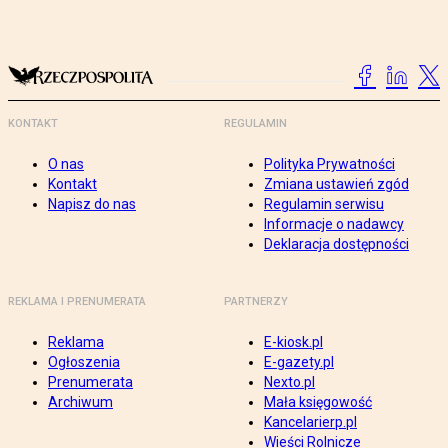
KONTAKT
REGULAMIN
O nas
Polityka Prywatności
Kontakt
Zmiana ustawień zgód
Napisz do nas
Regulamin serwisu
Informacje o nadawcy
Deklaracja dostępności
REKLAMA I PRENUMERATA
PARTNERZY
Reklama
E-kiosk.pl
Ogłoszenia
E-gazety.pl
Prenumerata
Nexto.pl
Archiwum
Mała księgowość
Kancelarierp.pl
Wieści Rolnicze