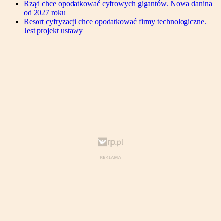
Rząd chce opodatkować cyfrowych gigantów. Nowa danina
od 2027 roku
Resort cyfryzacji chce opodatkować firmy technologiczne.
Jest projekt ustawy