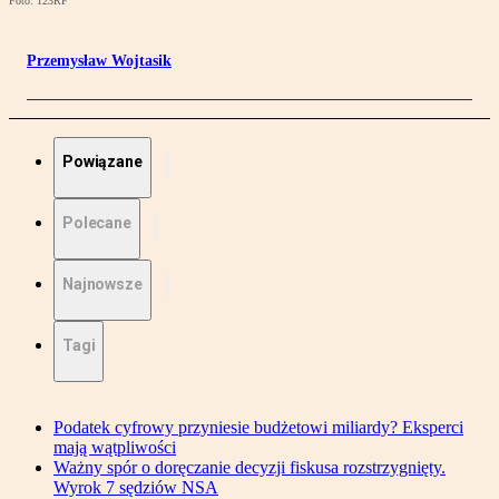
Foto: 123RF
Przemysław Wojtasik
Powiązane
Polecane
Najnowsze
Tagi
Podatek cyfrowy przyniesie budżetowi miliardy? Eksperci
mają wątpliwości
Ważny spór o doręczanie decyzji fiskusa rozstrzygnięty.
Wyrok 7 sędziów NSA