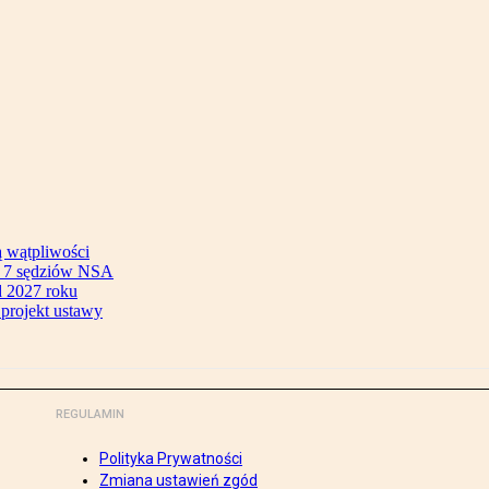
ą wątpliwości
ok 7 sędziów NSA
 2027 roku
 projekt ustawy
REGULAMIN
Polityka Prywatności
Zmiana ustawień zgód