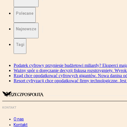
Polecane
Najnowsze
Tagi
Podatek cyfrowy przyniesie budżetowi miliardy? Eksperci maj
Ważny spór o doręczanie decyzji fiskusa rozstrzygnięty. Wyr
Rząd chce opodatkować cyfrowych gigantów. Nowa danina od
Resort cyfryzacji chce opodatkować firmy technologiczne. Jest
KONTAKT
O nas
Kontakt