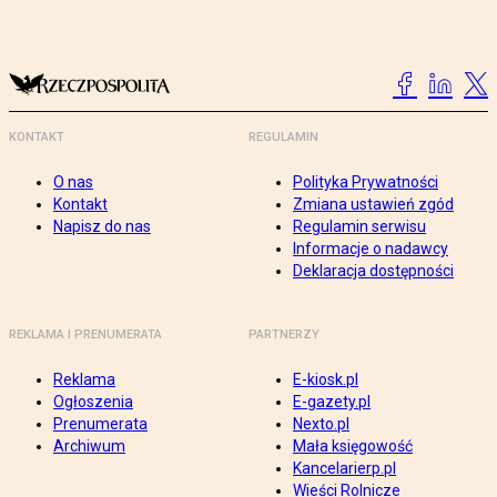
KONTAKT
REGULAMIN
O nas
Polityka Prywatności
Kontakt
Zmiana ustawień zgód
Napisz do nas
Regulamin serwisu
Informacje o nadawcy
Deklaracja dostępności
REKLAMA I PRENUMERATA
PARTNERZY
Reklama
E-kiosk.pl
Ogłoszenia
E-gazety.pl
Prenumerata
Nexto.pl
Archiwum
Mała księgowość
Kancelarierp.pl
Wieści Rolnicze