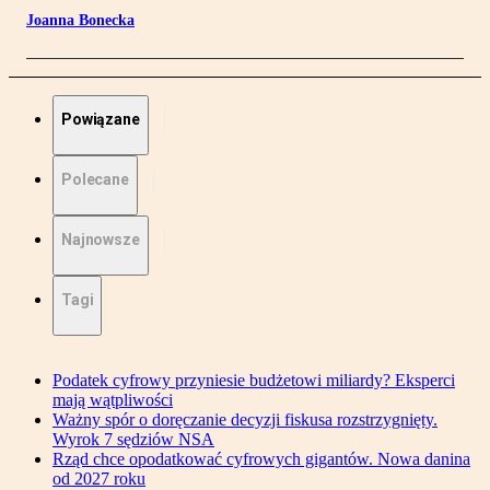
Joanna Bonecka
Powiązane
Polecane
Najnowsze
Tagi
Podatek cyfrowy przyniesie budżetowi miliardy? Eksperci
mają wątpliwości
Ważny spór o doręczanie decyzji fiskusa rozstrzygnięty.
Wyrok 7 sędziów NSA
Rząd chce opodatkować cyfrowych gigantów. Nowa danina
od 2027 roku