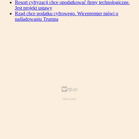
Resort cyfryzacji chce opodatkować firmy technologiczne.
Jest projekt ustawy
Rząd chce podatku cyfrowego. Wicepremier mówi o
naśladowaniu Trumpa