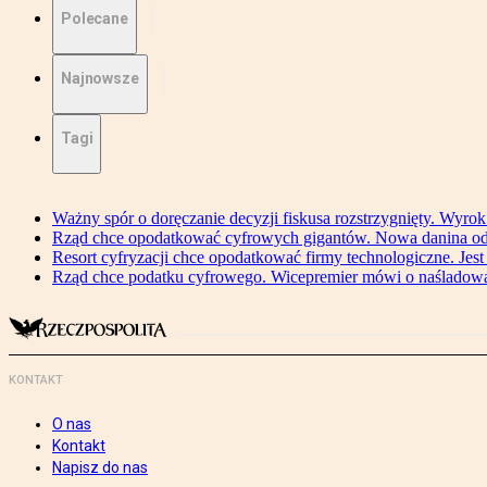
Polecane
Najnowsze
Tagi
Ważny spór o doręczanie decyzji fiskusa rozstrzygnięty. Wyr
Rząd chce opodatkować cyfrowych gigantów. Nowa danina od
Resort cyfryzacji chce opodatkować firmy technologiczne. Jest
Rząd chce podatku cyfrowego. Wicepremier mówi o naśladow
KONTAKT
O nas
Kontakt
Napisz do nas