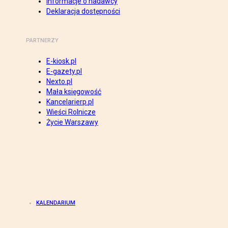
Informacje o nadawcy
Deklaracja dostępności
PARTNERZY
E-kiosk.pl
E-gazety.pl
Nexto.pl
Mała księgowość
Kancelarierp.pl
Wieści Rolnicze
Życie Warszawy
KALENDARIUM