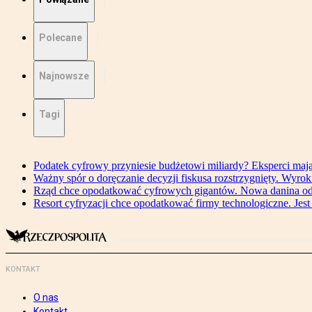
Polecane
Najnowsze
Tagi
Podatek cyfrowy przyniesie budżetowi miliardy? Eksperci maj
Ważny spór o doręczanie decyzji fiskusa rozstrzygnięty. Wyr
Rząd chce opodatkować cyfrowych gigantów. Nowa danina od
Resort cyfryzacji chce opodatkować firmy technologiczne. Jest
KONTAKT
O nas
Kontakt