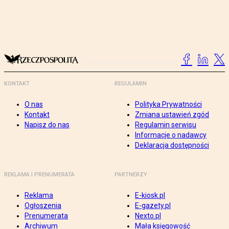
KONTAKT
REGULAMIN
O nas
Polityka Prywatności
Kontakt
Zmiana ustawień zgód
Napisz do nas
Regulamin serwisu
Informacje o nadawcy
Deklaracja dostępności
REKLAMA I PRENUMERATA
PARTNERZY
Reklama
E-kiosk.pl
Ogłoszenia
E-gazety.pl
Prenumerata
Nexto.pl
Archiwum
Mała księgowość