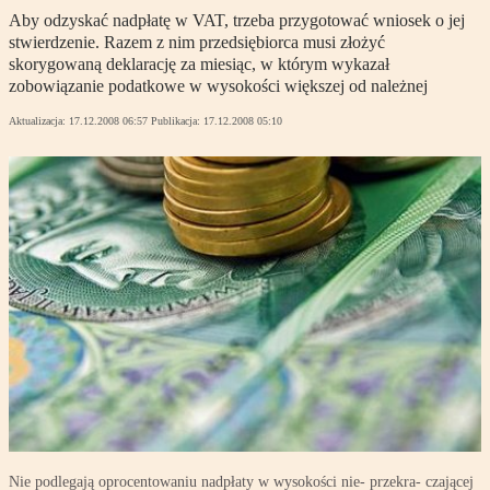
Aby odzyskać nadpłatę w VAT, trzeba przygotować wniosek o jej
stwierdzenie. Razem z nim przedsiębiorca musi złożyć
skorygowaną deklarację za miesiąc, w którym wykazał
zobowiązanie podatkowe w wysokości większej od należnej
Aktualizacja:
17.12.2008 06:57
Publikacja:
17.12.2008 05:10
Nie podlegają oprocentowaniu nadpłaty w wysokości nie- przekra- czającej