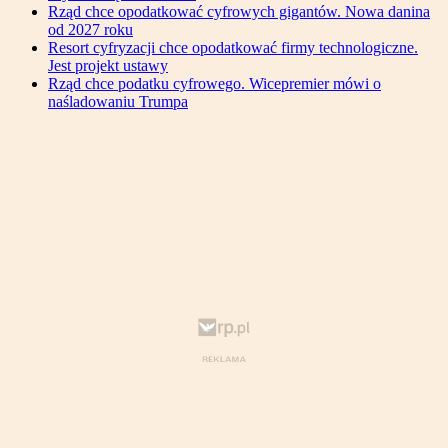
Rząd chce opodatkować cyfrowych gigantów. Nowa danina
od 2027 roku
Resort cyfryzacji chce opodatkować firmy technologiczne.
Jest projekt ustawy
Rząd chce podatku cyfrowego. Wicepremier mówi o
naśladowaniu Trumpa