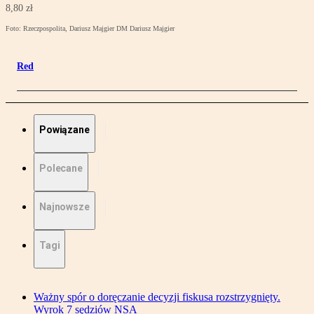
8,80 zł
Foto: Rzeczpospolita, Dariusz Majgier DM Dariusz Majgier
Red
Powiązane
Polecane
Najnowsze
Tagi
Ważny spór o doręczanie decyzji fiskusa rozstrzygnięty.
Wyrok 7 sędziów NSA