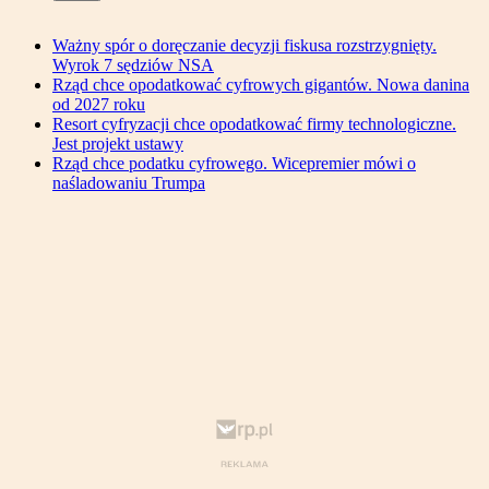
Ważny spór o doręczanie decyzji fiskusa rozstrzygnięty.
Wyrok 7 sędziów NSA
Rząd chce opodatkować cyfrowych gigantów. Nowa danina
od 2027 roku
Resort cyfryzacji chce opodatkować firmy technologiczne.
Jest projekt ustawy
Rząd chce podatku cyfrowego. Wicepremier mówi o
naśladowaniu Trumpa