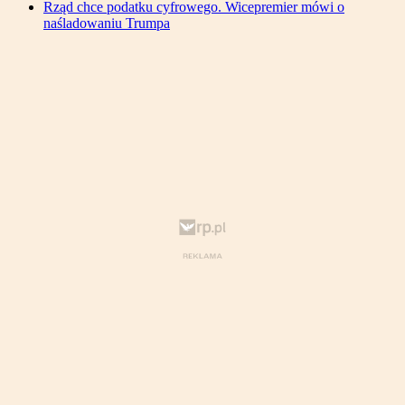
Rząd chce podatku cyfrowego. Wicepremier mówi o
naśladowaniu Trumpa