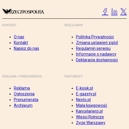
KONTAKT
REGULAMIN
O nas
Polityka Prywatności
Kontakt
Zmiana ustawień zgód
Napisz do nas
Regulamin serwisu
Informacje o nadawcy
Deklaracja dostępności
REKLAMA I PRENUMERATA
PARTNERZY
Reklama
E-kiosk.pl
Ogłoszenia
E-gazety.pl
Prenumerata
Nexto.pl
Archiwum
Mała księgowość
Kancelarierp.pl
Wieści Rolnicze
Życie Warszawy