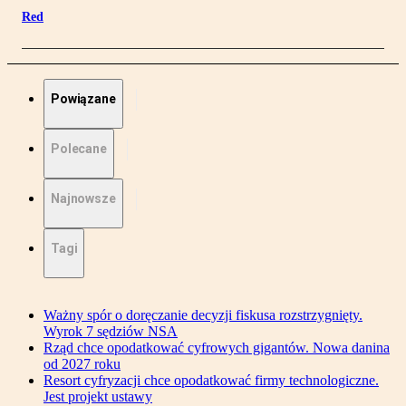
Red
Powiązane
Polecane
Najnowsze
Tagi
Ważny spór o doręczanie decyzji fiskusa rozstrzygnięty.
Wyrok 7 sędziów NSA
Rząd chce opodatkować cyfrowych gigantów. Nowa danina
od 2027 roku
Resort cyfryzacji chce opodatkować firmy technologiczne.
Jest projekt ustawy