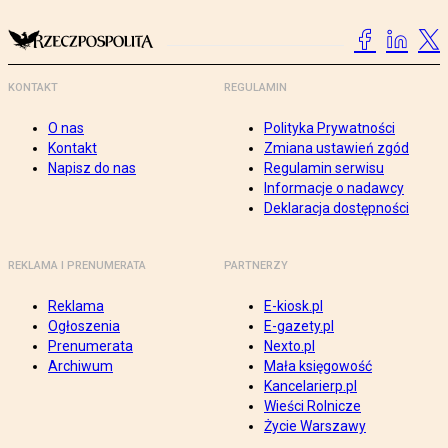
KONTAKT
REGULAMIN
O nas
Polityka Prywatności
Kontakt
Zmiana ustawień zgód
Napisz do nas
Regulamin serwisu
Informacje o nadawcy
Deklaracja dostępności
REKLAMA I PRENUMERATA
PARTNERZY
Reklama
E-kiosk.pl
Ogłoszenia
E-gazety.pl
Prenumerata
Nexto.pl
Archiwum
Mała księgowość
Kancelarierp.pl
Wieści Rolnicze
Życie Warszawy