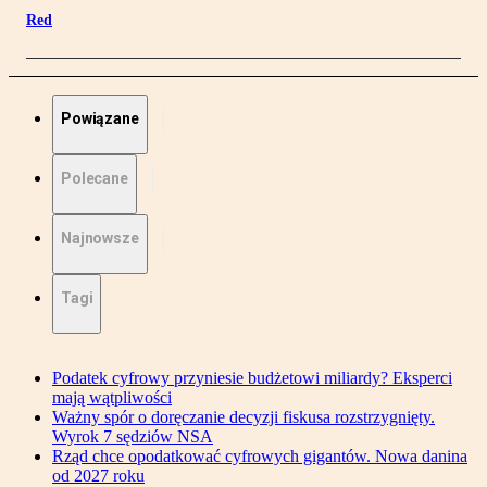
Red
Powiązane
Polecane
Najnowsze
Tagi
Podatek cyfrowy przyniesie budżetowi miliardy? Eksperci
mają wątpliwości
Ważny spór o doręczanie decyzji fiskusa rozstrzygnięty.
Wyrok 7 sędziów NSA
Rząd chce opodatkować cyfrowych gigantów. Nowa danina
od 2027 roku