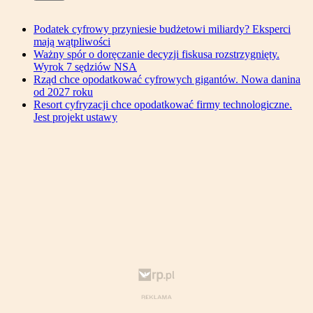
Podatek cyfrowy przyniesie budżetowi miliardy? Eksperci
mają wątpliwości
Ważny spór o doręczanie decyzji fiskusa rozstrzygnięty.
Wyrok 7 sędziów NSA
Rząd chce opodatkować cyfrowych gigantów. Nowa danina
od 2027 roku
Resort cyfryzacji chce opodatkować firmy technologiczne.
Jest projekt ustawy