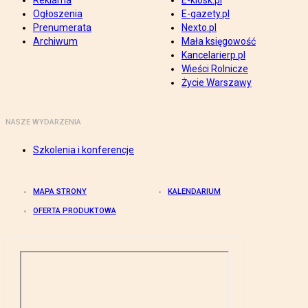
Reklama
E-kiosk.pl
Ogłoszenia
E-gazety.pl
Prenumerata
Nexto.pl
Archiwum
Mała księgowość
Kancelarierp.pl
Wieści Rolnicze
Życie Warszawy
NASZE WYDARZENIA
Szkolenia i konferencje
MAPA STRONY
KALENDARIUM
OFERTA PRODUKTOWA