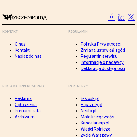
KONTAKT
REGULAMIN
O nas
Polityka Prywatności
Kontakt
Zmiana ustawień zgód
Napisz do nas
Regulamin serwisu
Informacje o nadawcy
Deklaracja dostępności
REKLAMA I PRENUMERATA
PARTNERZY
Reklama
E-kiosk.pl
Ogłoszenia
E-gazety.pl
Prenumerata
Nexto.pl
Archiwum
Mała księgowość
Kancelarierp.pl
Wieści Rolnicze
Życie Warszawy