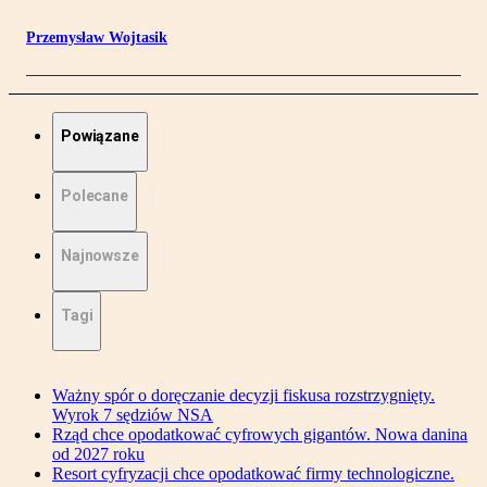
Przemysław Wojtasik
Powiązane
Polecane
Najnowsze
Tagi
Ważny spór o doręczanie decyzji fiskusa rozstrzygnięty.
Wyrok 7 sędziów NSA
Rząd chce opodatkować cyfrowych gigantów. Nowa danina
od 2027 roku
Resort cyfryzacji chce opodatkować firmy technologiczne.