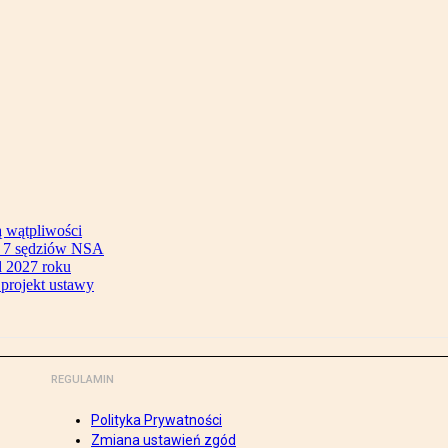
ą wątpliwości
ok 7 sędziów NSA
 2027 roku
 projekt ustawy
REGULAMIN
Polityka Prywatności
Zmiana ustawień zgód