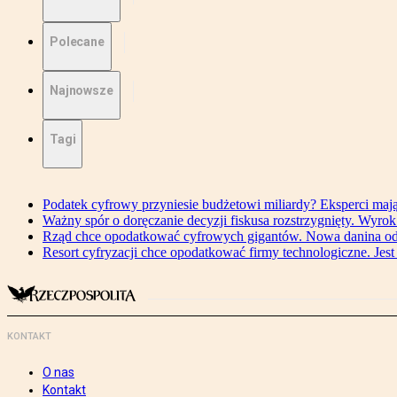
Polecane
Najnowsze
Tagi
Podatek cyfrowy przyniesie budżetowi miliardy? Eksperci maj
Ważny spór o doręczanie decyzji fiskusa rozstrzygnięty. Wyr
Rząd chce opodatkować cyfrowych gigantów. Nowa danina od
Resort cyfryzacji chce opodatkować firmy technologiczne. Jest
KONTAKT
O nas
Kontakt