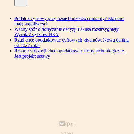
Podatek cyfrowy przyniesie budżetowi miliardy? Eksperci
mają wątpliwości
Ważny spór o doręczanie decyzji fiskusa rozstrzygnięty.
Wyrok 7 sędziów NSA
Rząd chce opodatkować cyfrowych gigantów. Nowa danina
od 2027 roku
Resort cyfryzacji chce opodatkować firmy technologiczne.
Jest projekt ustawy