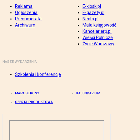
Reklama
E-kiosk.pl
Ogłoszenia
E-gazety.pl
Prenumerata
Nexto.pl
Archiwum
Mała księgowość
Kancelarierp.pl
Wieści Rolnicze
Życie Warszawy
NASZE WYDARZENIA
Szkolenia i konferencje
MAPA STRONY
KALENDARIUM
OFERTA PRODUKTOWA