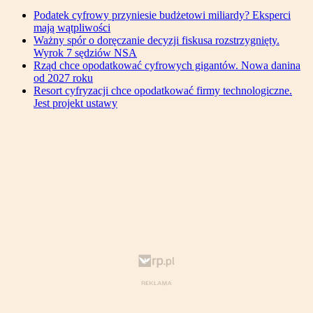
Podatek cyfrowy przyniesie budżetowi miliardy? Eksperci
mają wątpliwości
Ważny spór o doręczanie decyzji fiskusa rozstrzygnięty.
Wyrok 7 sędziów NSA
Rząd chce opodatkować cyfrowych gigantów. Nowa danina
od 2027 roku
Resort cyfryzacji chce opodatkować firmy technologiczne.
Jest projekt ustawy