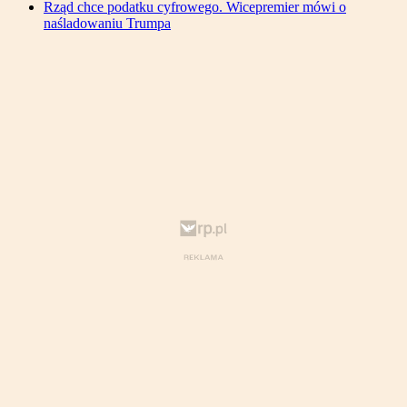
Rząd chce podatku cyfrowego. Wicepremier mówi o
naśladowaniu Trumpa