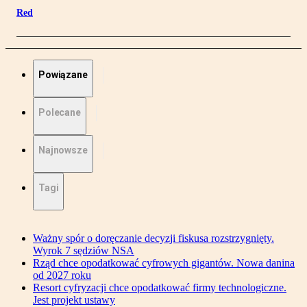
Red
Powiązane
Polecane
Najnowsze
Tagi
Ważny spór o doręczanie decyzji fiskusa rozstrzygnięty.
Wyrok 7 sędziów NSA
Rząd chce opodatkować cyfrowych gigantów. Nowa danina
od 2027 roku
Resort cyfryzacji chce opodatkować firmy technologiczne.
Jest projekt ustawy