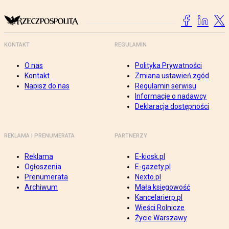
KONTAKT
REGULAMIN
O nas
Polityka Prywatności
Kontakt
Zmiana ustawień zgód
Napisz do nas
Regulamin serwisu
Informacje o nadawcy
Deklaracja dostępności
REKLAMA I PRENUMERATA
PARTNERZY
Reklama
E-kiosk.pl
Ogłoszenia
E-gazety.pl
Prenumerata
Nexto.pl
Archiwum
Mała księgowość
Kancelarierp.pl
Wieści Rolnicze
Życie Warszawy