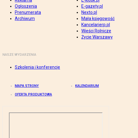
Reklama
E-kiosk.pl
Ogłoszenia
E-gazety.pl
Prenumerata
Nexto.pl
Archiwum
Mała księgowość
Kancelarierp.pl
Wieści Rolnicze
Życie Warszawy
NASZE WYDARZENIA
Szkolenia i konferencje
MAPA STRONY
KALENDARIUM
OFERTA PRODUKTOWA