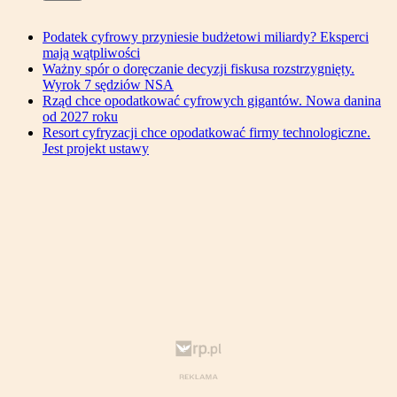
Podatek cyfrowy przyniesie budżetowi miliardy? Eksperci
mają wątpliwości
Ważny spór o doręczanie decyzji fiskusa rozstrzygnięty.
Wyrok 7 sędziów NSA
Rząd chce opodatkować cyfrowych gigantów. Nowa danina
od 2027 roku
Resort cyfryzacji chce opodatkować firmy technologiczne.
Jest projekt ustawy