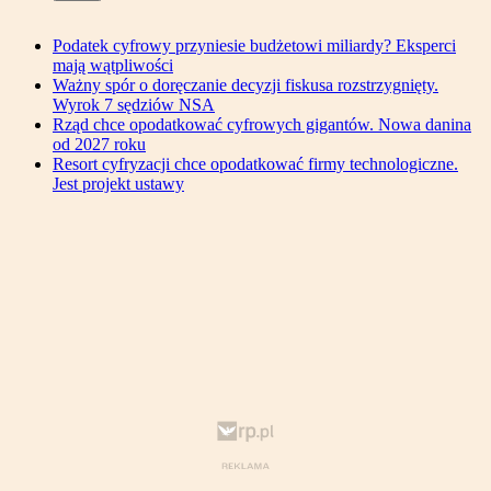
Podatek cyfrowy przyniesie budżetowi miliardy? Eksperci
mają wątpliwości
Ważny spór o doręczanie decyzji fiskusa rozstrzygnięty.
Wyrok 7 sędziów NSA
Rząd chce opodatkować cyfrowych gigantów. Nowa danina
od 2027 roku
Resort cyfryzacji chce opodatkować firmy technologiczne.
Jest projekt ustawy