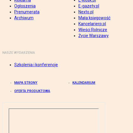
Reklama
E-kiosk.pl
Ogłoszenia
E-gazety.pl
Prenumerata
Nexto.pl
Archiwum
Mała księgowość
Kancelarierp.pl
Wieści Rolnicze
Życie Warszawy
NASZE WYDARZENIA
Szkolenia i konferencje
MAPA STRONY
KALENDARIUM
OFERTA PRODUKTOWA