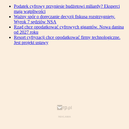
Podatek cyfrowy przyniesie budżetowi miliardy? Eksperci
mają wątpliwości
Ważny spór o doręczanie decyzji fiskusa rozstrzygnięty.
Wyrok 7 sędziów NSA
Rząd chce opodatkować cyfrowych gigantów. Nowa danina
od 2027 roku
Resort cyfryzacji chce opodatkować firmy technologiczne.
Jest projekt ustawy