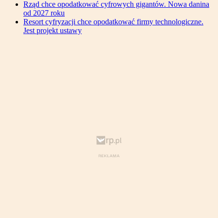
Rząd chce opodatkować cyfrowych gigantów. Nowa danina
od 2027 roku
Resort cyfryzacji chce opodatkować firmy technologiczne.
Jest projekt ustawy