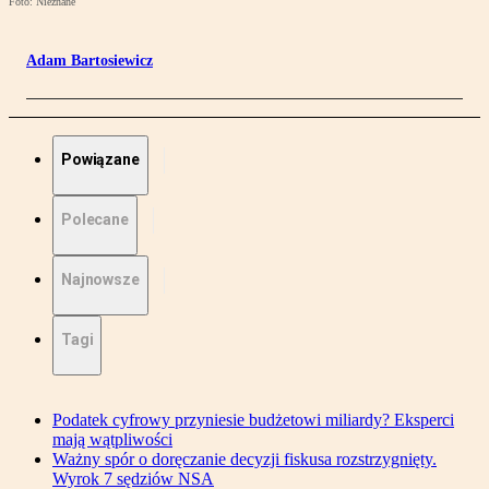
Foto: Nieznane
Adam Bartosiewicz
Powiązane
Polecane
Najnowsze
Tagi
Podatek cyfrowy przyniesie budżetowi miliardy? Eksperci
mają wątpliwości
Ważny spór o doręczanie decyzji fiskusa rozstrzygnięty.
Wyrok 7 sędziów NSA