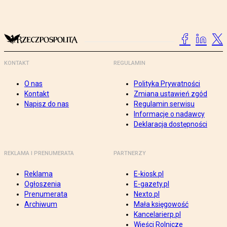
KONTAKT
REGULAMIN
O nas
Polityka Prywatności
Kontakt
Zmiana ustawień zgód
Napisz do nas
Regulamin serwisu
Informacje o nadawcy
Deklaracja dostępności
REKLAMA I PRENUMERATA
PARTNERZY
Reklama
E-kiosk.pl
Ogłoszenia
E-gazety.pl
Prenumerata
Nexto.pl
Archiwum
Mała księgowość
Kancelarierp.pl
Wieści Rolnicze