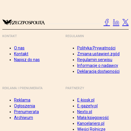
KONTAKT
REGULAMIN
O nas
Polityka Prywatności
Kontakt
Zmiana ustawień zgód
Napisz do nas
Regulamin serwisu
Informacje o nadawcy
Deklaracja dostępności
REKLAMA I PRENUMERATA
PARTNERZY
Reklama
E-kiosk.pl
Ogłoszenia
E-gazety.pl
Prenumerata
Nexto.pl
Archiwum
Mała księgowość
Kancelarierp.pl
Wieści Rolnicze