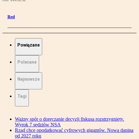
Foto: www.sxc.hu
Red
Powiązane
Polecane
Najnowsze
Tagi
Ważny spór o doręczanie decyzji fiskusa rozstrzygnięty.
Wyrok 7 sędziów NSA
Rząd chce opodatkować cyfrowych gigantów. Nowa danina
od 2027 roku