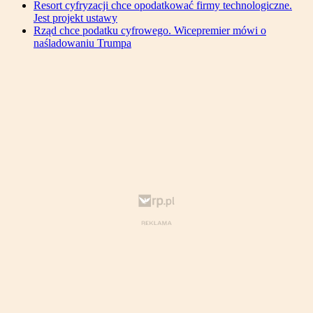
Resort cyfryzacji chce opodatkować firmy technologiczne.
Jest projekt ustawy
Rząd chce podatku cyfrowego. Wicepremier mówi o
naśladowaniu Trumpa