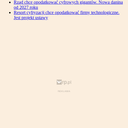
Rząd chce opodatkować cyfrowych gigantów. Nowa danina
od 2027 roku
Resort cyfryzacji chce opodatkować firmy technologiczne.
Jest projekt ustawy