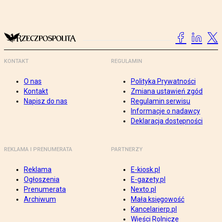
KONTAKT
REGULAMIN
O nas
Polityka Prywatności
Kontakt
Zmiana ustawień zgód
Napisz do nas
Regulamin serwisu
Informacje o nadawcy
Deklaracja dostępności
REKLAMA I PRENUMERATA
PARTNERZY
Reklama
E-kiosk.pl
Ogłoszenia
E-gazety.pl
Prenumerata
Nexto.pl
Archiwum
Mała księgowość
Kancelarierp.pl
Wieści Rolnicze