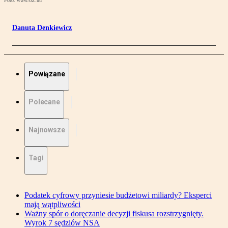
Foto: www.sxc.hu
Danuta Denkiewicz
Powiązane
Polecane
Najnowsze
Tagi
Podatek cyfrowy przyniesie budżetowi miliardy? Eksperci
mają wątpliwości
Ważny spór o doręczanie decyzji fiskusa rozstrzygnięty.
Wyrok 7 sędziów NSA