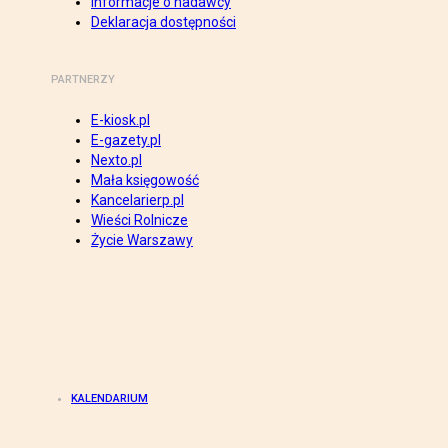
Informacje o nadawcy
Deklaracja dostępności
PARTNERZY
E-kiosk.pl
E-gazety.pl
Nexto.pl
Mała księgowość
Kancelarierp.pl
Wieści Rolnicze
Życie Warszawy
KALENDARIUM