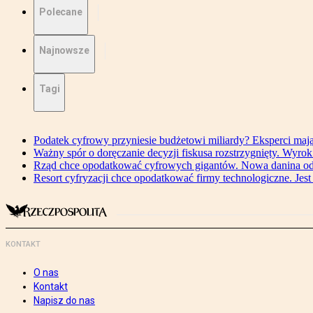
Polecane
Najnowsze
Tagi
Podatek cyfrowy przyniesie budżetowi miliardy? Eksperci maj
Ważny spór o doręczanie decyzji fiskusa rozstrzygnięty. Wyr
Rząd chce opodatkować cyfrowych gigantów. Nowa danina od
Resort cyfryzacji chce opodatkować firmy technologiczne. Jest
KONTAKT
O nas
Kontakt
Napisz do nas