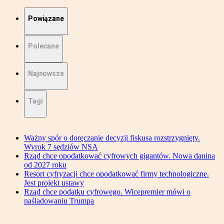
Powiązane
Polecane
Najnowsze
Tagi
Ważny spór o doręczanie decyzji fiskusa rozstrzygnięty.
Wyrok 7 sędziów NSA
Rząd chce opodatkować cyfrowych gigantów. Nowa danina
od 2027 roku
Resort cyfryzacji chce opodatkować firmy technologiczne.
Jest projekt ustawy
Rząd chce podatku cyfrowego. Wicepremier mówi o
naśladowaniu Trumpa