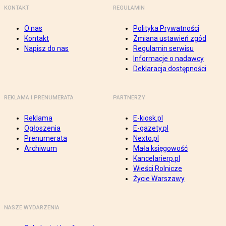
KONTAKT
REGULAMIN
O nas
Polityka Prywatności
Kontakt
Zmiana ustawień zgód
Napisz do nas
Regulamin serwisu
Informacje o nadawcy
Deklaracja dostępności
REKLAMA I PRENUMERATA
PARTNERZY
Reklama
E-kiosk.pl
Ogłoszenia
E-gazety.pl
Prenumerata
Nexto.pl
Archiwum
Mała księgowość
Kancelarierp.pl
Wieści Rolnicze
Życie Warszawy
NASZE WYDARZENIA